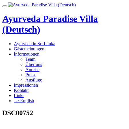
Skip
Toggle
to
navigation
content
Ayurveda Paradise Villa
(Deutsch)
Ayurveda in Sri Lanka
Gästemeinungen
Informationen
Team
Über uns
Anreise
Preise
Ausflüge
Impressionen
Kontakt
Links
=> English
DSC00752