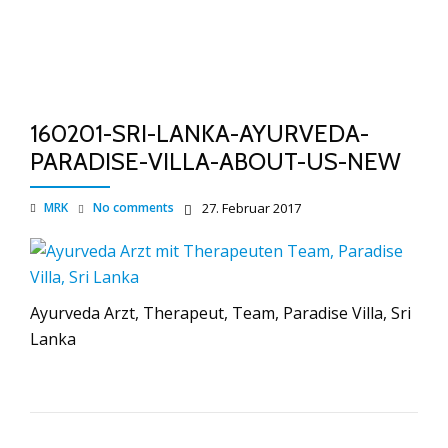
TO
Skip
to
NA
content
160201-SRI-LANKA-AYURVEDA-
PARADISE-VILLA-ABOUT-US-NEW
MRK
No comments
27. Februar 2017
Ayurveda Arzt, Therapeut, Team, Paradise Villa, Sri
Lanka
BEITRAGSNAVIGATION