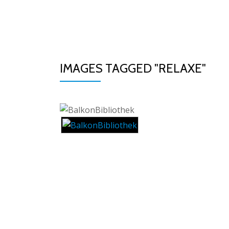
Skip
to
AYURVEDA IN SRI 
content
IMAGES TAGGED "RELAXE"