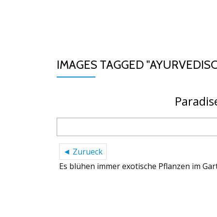
Skip
to
AYURVEDA IN SRI 
content
IMAGES TAGGED "AYURVEDI
Paradise
◄ Zurueck
Es blühen immer exotische Pflanzen im Garte